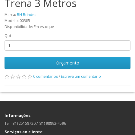
Trena 3 Metros
Marca:
BH Brindes
Modelo: 00385
Disponibilidade: Em estoque
Qtd
Orçamento
0 comentários
/
Escreva um comentário
Informações
Tel: (31) 25158720 / (31) 98892-4596
Serviços ao cliente