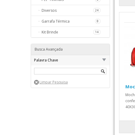
Diversos
24
Garrafa Térmica
8
Kit Brinde
14
Busca Avançada
Palavra Chave
Moch
Mochi
confe
40X30