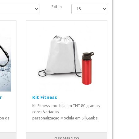
Exibir:
r
Kit Fitness
Kit Fitness, mochila em TNT 80 gramas,
cores Variadas,
on de
personalização Mochila em Silk,&nbs..
ORÇAMENTO