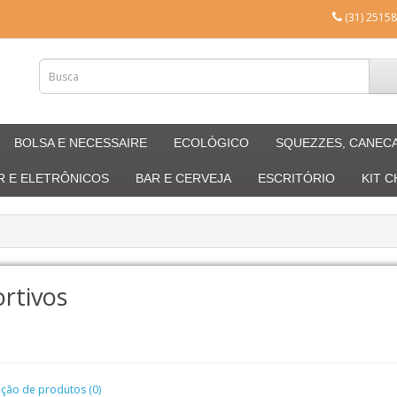
(31) 25158
BOLSA E NECESSAIRE
ECOLÓGICO
SQUEZZES, CANEC
R E ELETRÔNICOS
BAR E CERVEJA
ESCRITÓRIO
KIT 
rtivos
ão de produtos (0)