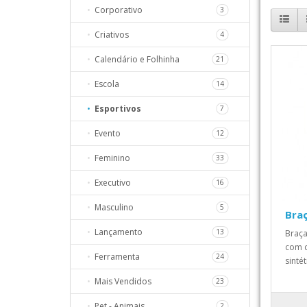
Corporativo
3
98
Criativos
4
259
Calendário e Folhinha
21
68
Escola
14
S
111
Esportivos
7
111
Evento
12
20
Feminino
33
157
Executivo
16
HO
59
Masculino
5
Braç
Lançamento
13
Braça
com d
Ferramenta
24
sintét
Mais Vendidos
23
Pet - Animais
2