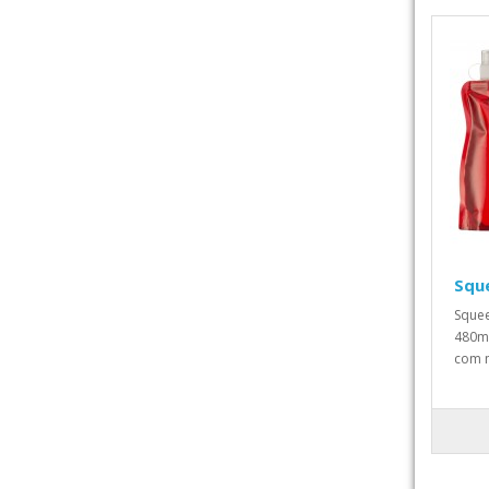
Squ
Squee
480ml
com m