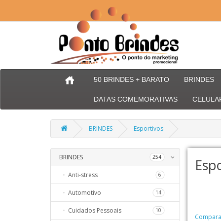
50 BRINDES + BARATO
BRINDES
DATAS COMEMORATIVAS
CELULA
BRINDES
Esportivos
BRINDES
66
254
Espo
Anti-stress
254
6
Automotivo
56
14
Cuidados Pessoais
32
10
Comparaç