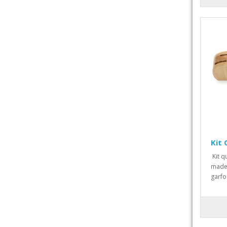
Kit 
Kit q
madei
garfo