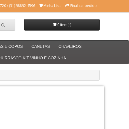
720 / (31) 98892-4596
Minha Lista
Finalizar pedido
0 item(s)
AS E COPOS
CANETAS
CHAVEIROS
CHURRASCO KIT VINHO E COZINHA