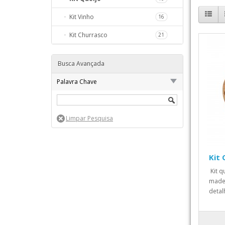
98
Kit Vinho
16
Kit Churrasco
259
21
68
Busca Avançada
S
111
Palavra Chave
111
20
157
HO
59
Kit 
Kit q
madei
detalh