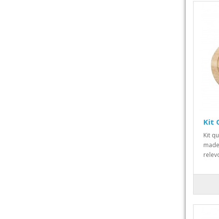
Kit 
Kit q
madei
relev