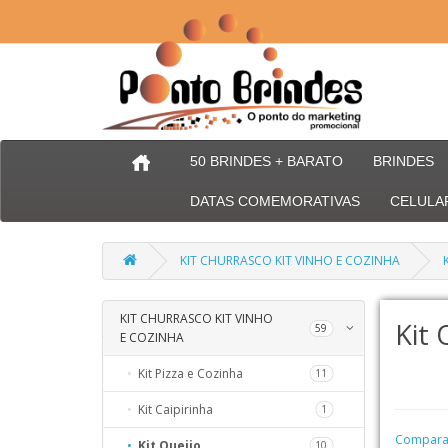
50 BRINDES + BARATO
BRINDES
DATAS COMEMORATIVAS
CELULA
KIT CHURRASCO KIT VINHO E COZINHA
KIT CHURRASCO KIT VINHO
66
Kit 
59
E COZINHA
254
Kit Pizza e Cozinha
11
56
Kit Caipirinha
1
32
Comparaç
Kit Queijo
10