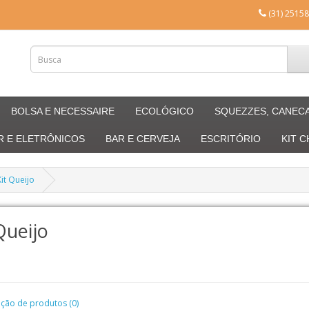
(31) 25158
BOLSA E NECESSAIRE
ECOLÓGICO
SQUEZZES, CANEC
R E ELETRÔNICOS
BAR E CERVEJA
ESCRITÓRIO
KIT 
Kit Queijo
Queijo
ão de produtos (0)