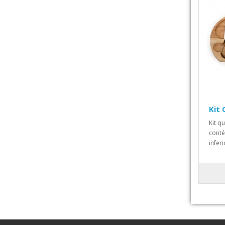
Kit 
Kit q
conté
infer