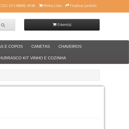
720 / (31) 98892-4596
Minha Lista
Finalizar pedido
0 item(s)
AS E COPOS
CANETAS
CHAVEIROS
CHURRASCO KIT VINHO E COZINHA