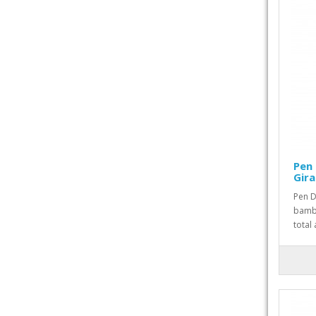
Pen
Gira
Pen D
bambu
total