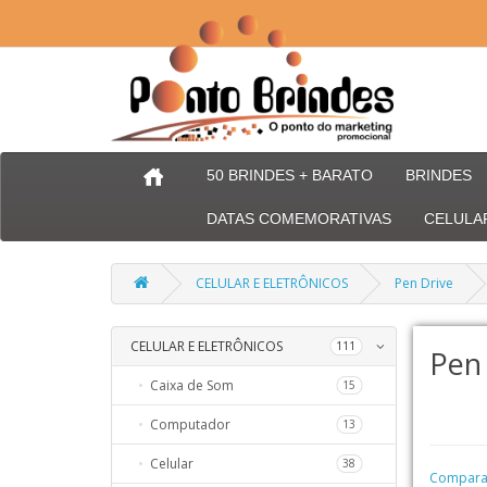
50 BRINDES + BARATO
BRINDES
DATAS COMEMORATIVAS
CELULA
CELULAR E ELETRÔNICOS
Pen Drive
CELULAR E ELETRÔNICOS
66
111
Pen 
Caixa de Som
254
15
Computador
56
13
Celular
32
38
Comparaç