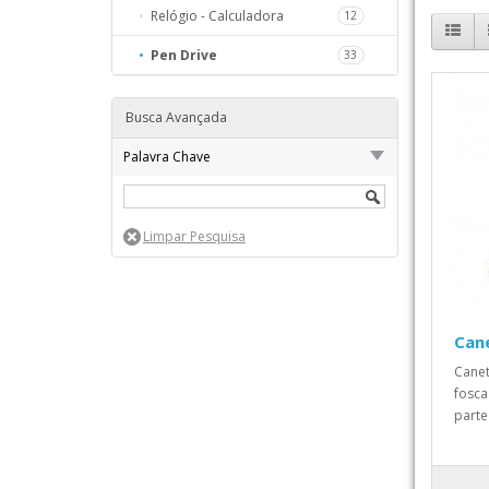
Relógio - Calculadora
12
98
Pen Drive
33
259
68
Busca Avançada
S
111
Palavra Chave
111
20
157
HO
59
Cane
Canet
fosca 
parte