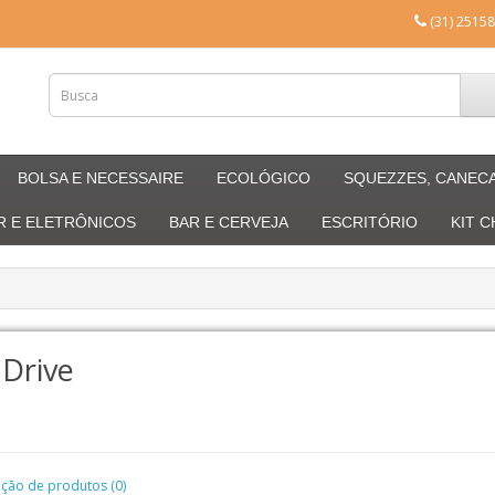
(31) 25158
BOLSA E NECESSAIRE
ECOLÓGICO
SQUEZZES, CANEC
R E ELETRÔNICOS
BAR E CERVEJA
ESCRITÓRIO
KIT 
Drive
ão de produtos (0)