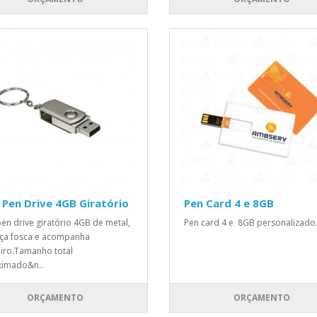
 Pen Drive 4GB Giratório
Pen Card 4 e 8GB
pen drive giratório 4GB de metal,
Pen card 4 e 8GB personalizado.
ça fosca e acompanha
iro.Tamanho total
ximado&n..
ORÇAMENTO
ORÇAMENTO