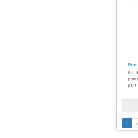
Pen
Pen d
ponte
para 
1
2