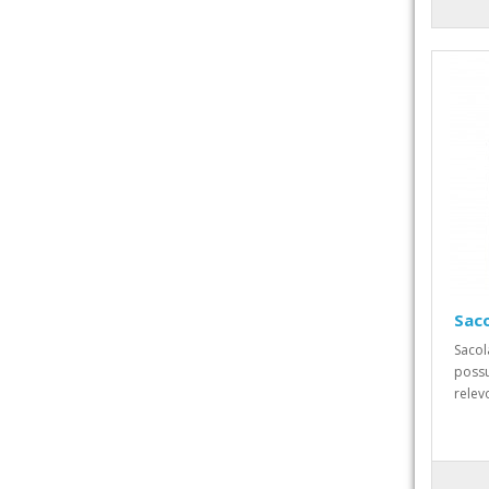
Saco
Sacol
possu
relev