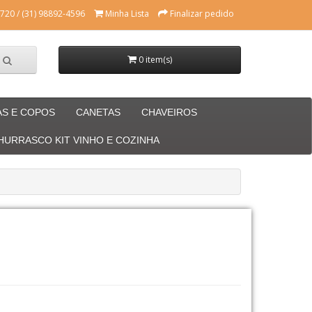
720 / (31) 98892-4596
Minha Lista
Finalizar pedido
0 item(s)
AS E COPOS
CANETAS
CHAVEIROS
CHURRASCO KIT VINHO E COZINHA