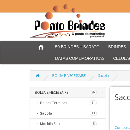
50 BRINDES + BARATO
BRINDES
DATAS COMEMORATIVAS
CELULA
BOLSA E NECESSAIRE
Sacola
BOLSA E NECESSAIRE
66
56
Saco
Bolsas Térmicas
254
11
Sacola
56
13
Mochila Saco
32
5
Comparaç