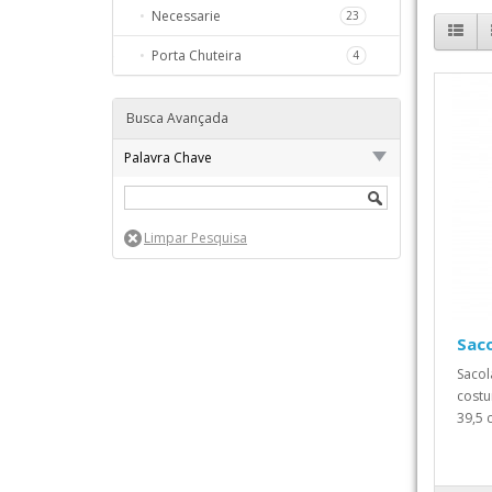
Necessarie
23
98
Porta Chuteira
4
259
68
Busca Avançada
S
111
Palavra Chave
111
20
157
HO
59
Sac
Sacol
costu
39,5 