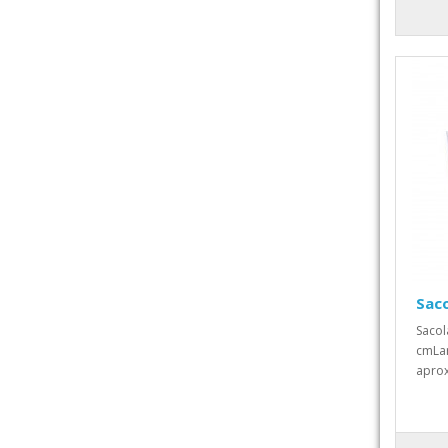
Saco
Sacol
cmLar
aprox