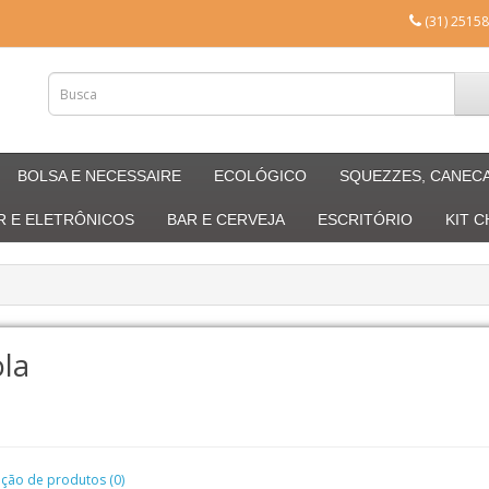
(31) 25158
BOLSA E NECESSAIRE
ECOLÓGICO
SQUEZZES, CANEC
R E ELETRÔNICOS
BAR E CERVEJA
ESCRITÓRIO
KIT 
la
ão de produtos (0)