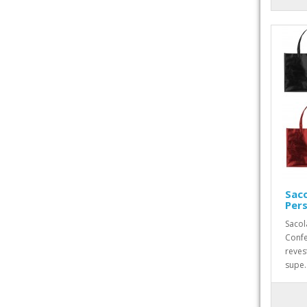
Sac
Pers
Sacol
Conf
reves
supe.