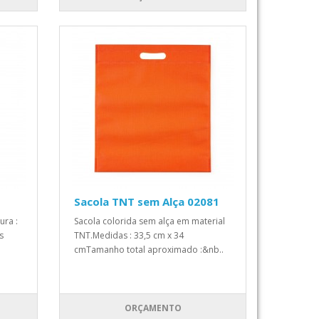
Sacola TNT sem Alça 02081
ura :
Sacola colorida sem alça em material
s
TNT.Medidas : 33,5 cm x 34
cmTamanho total aproximado :&nb..
ORÇAMENTO