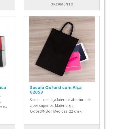
ORÇAMENTO
ica
Sacola Oxford com Alça
02053
.
Sacola com alça lateral e abertura de
,
zíper superior. Material de
 e..
Oxford/Nylon.Medidas: 22 cm x..