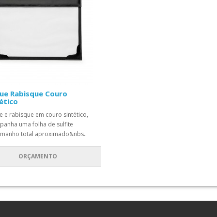
que Rabisque Couro
ético
e e rabisque em couro sintético,
anha uma folha de sulfite
manho total aproximado&nbs..
ORÇAMENTO