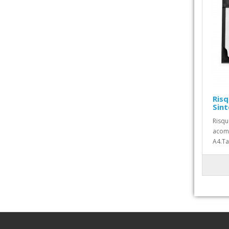
Ris
Sint
Risqu
acomp
A4.Ta