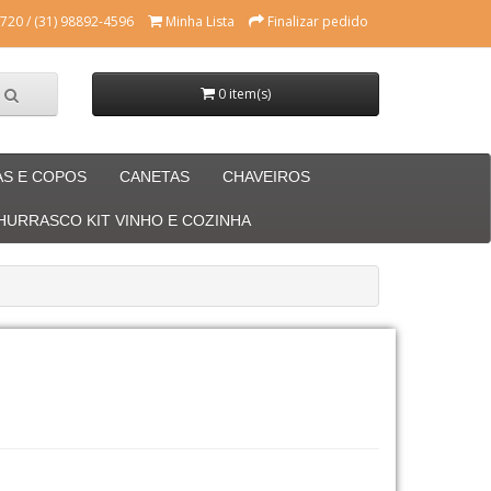
720 / (31) 98892-4596
Minha Lista
Finalizar pedido
0 item(s)
AS E COPOS
CANETAS
CHAVEIROS
CHURRASCO KIT VINHO E COZINHA