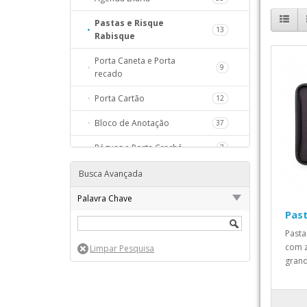
98
Pastas e Risque
13
Rabisque
259
Porta Caneta e Porta
9
68
recado
S
111
Porta Cartão
12
111
Bloco de Anotação
37
20
Réguas e Porta Crachá
7
157
Busca Avançada
HO
Palavra Chave
59
Pas
Pasta
com z
grand