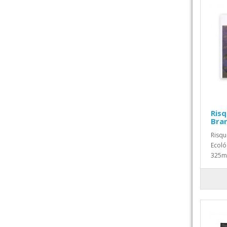
Ris
Bra
Risq
Ecoló
325mm