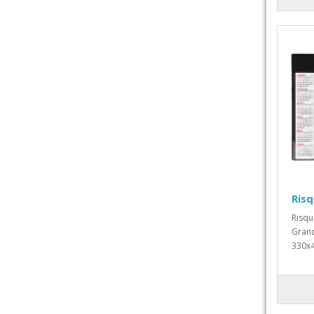
Risq
Risqu
Grand
330x