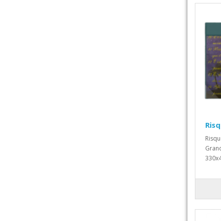
Risq
Risqu
Grand
330x