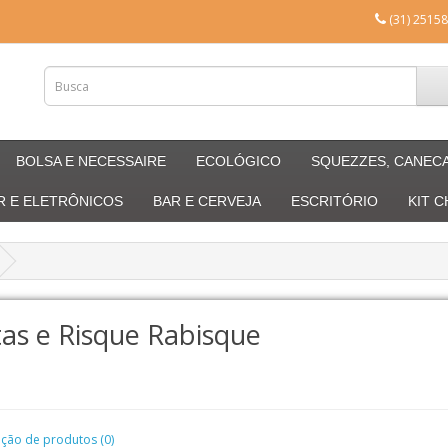
(31) 25158
BOLSA E NECESSAIRE
ECOLÓGICO
SQUEZZES, CANEC
R E ELETRÔNICOS
BAR E CERVEJA
ESCRITÓRIO
KIT 
as e Risque Rabisque
ão de produtos (0)