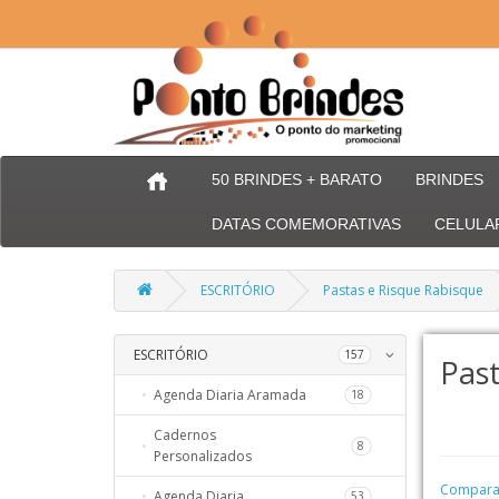
50 BRINDES + BARATO
BRINDES
DATAS COMEMORATIVAS
CELULA
ESCRITÓRIO
Pastas e Risque Rabisque
ESCRITÓRIO
66
157
Past
Agenda Diaria Aramada
254
18
Cadernos
56
8
Personalizados
32
Comparaç
Agenda Diaria
53