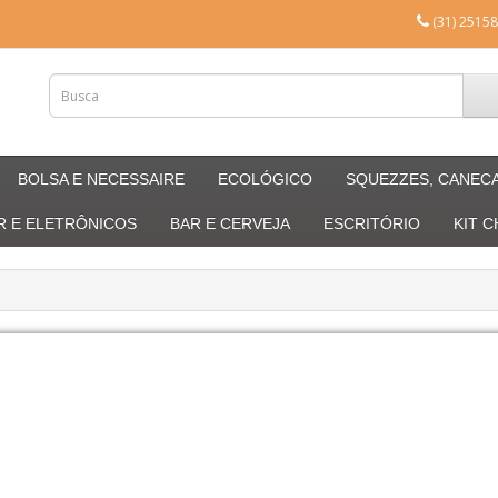
(31) 25158
BOLSA E NECESSAIRE
ECOLÓGICO
SQUEZZES, CANEC
R E ELETRÔNICOS
BAR E CERVEJA
ESCRITÓRIO
KIT 