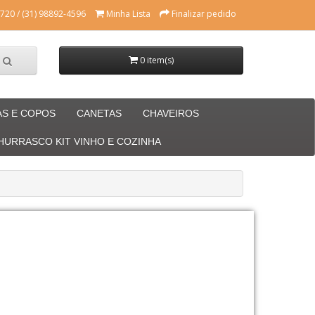
720 / (31) 98892-4596
Minha Lista
Finalizar pedido
0 item(s)
AS E COPOS
CANETAS
CHAVEIROS
CHURRASCO KIT VINHO E COZINHA