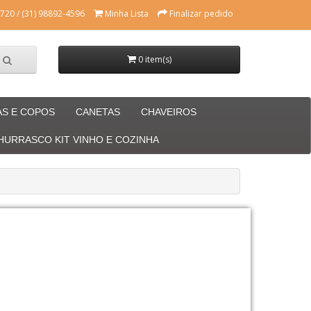
720 / (31) 98892-4596
Minha Lista
Finalizar pedido
0 item(s)
AS E COPOS
CANETAS
CHAVEIROS
CHURRASCO KIT VINHO E COZINHA