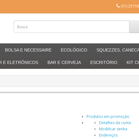
(31) 25158
BOLSA E NECESSAIRE
ECOLÓGICO
SQUEZZES, CANEC
R E ELETRÔNICOS
BAR E CERVEJA
ESCRITÓRIO
KIT 
Produtos em promoção
Detalhes da conta
Modificar senha
Endereços