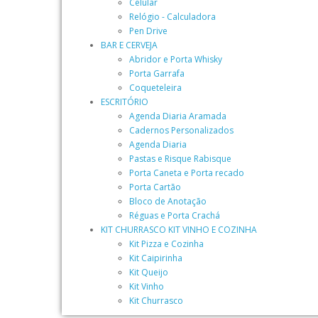
Celular
Relógio - Calculadora
Pen Drive
BAR E CERVEJA
Abridor e Porta Whisky
Porta Garrafa
Coqueteleira
ESCRITÓRIO
Agenda Diaria Aramada
Cadernos Personalizados
Agenda Diaria
Pastas e Risque Rabisque
Porta Caneta e Porta recado
Porta Cartão
Bloco de Anotação
Réguas e Porta Crachá
KIT CHURRASCO KIT VINHO E COZINHA
Kit Pizza e Cozinha
Kit Caipirinha
Kit Queijo
Kit Vinho
Kit Churrasco