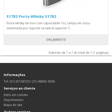
S1782 Porta Whisky S1782
Porta whisky de inox com capacidade 7oz, tampa de rosca
sustentada por suporte na lateral superior.T..
ORÇAMENTO
Exibindo de 1 a 7 do total de 7 (1 páginas)
Informações
Tel: (31) 25158720 / (31) 98892-4596
Serviços ao cliente
Entre em contato
Depoimentos
Mapa do site
Outros serviços