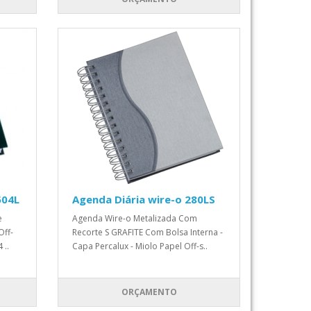
504L
Agenda Diária wire-o 280LS
e
Agenda Wire-o Metalizada Com
Off-
Recorte S GRAFITE Com Bolsa Interna -
 ..
Capa Percalux - Miolo Papel Off-s..
ORÇAMENTO