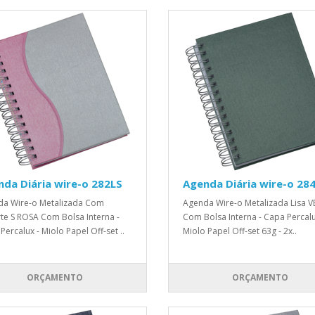
da Diária wire-o 282LS
Agenda Diária wire-o 28
a Wire-o Metalizada Com
Agenda Wire-o Metalizada Lisa 
te S ROSA Com Bolsa Interna -
Com Bolsa Interna - Capa Percalu
Percalux - Miolo Papel Off-set ..
Miolo Papel Off-set 63g - 2x..
ORÇAMENTO
ORÇAMENTO