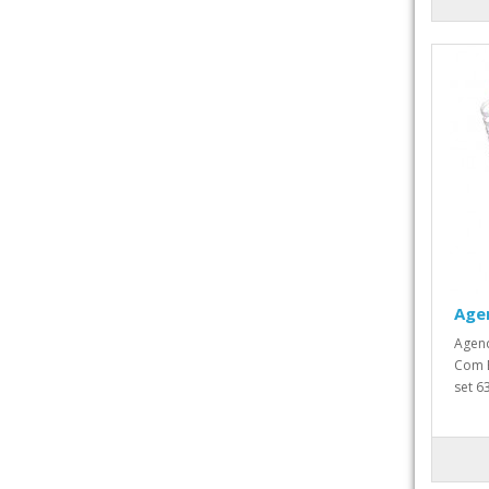
Age
Agend
Com B
set 6