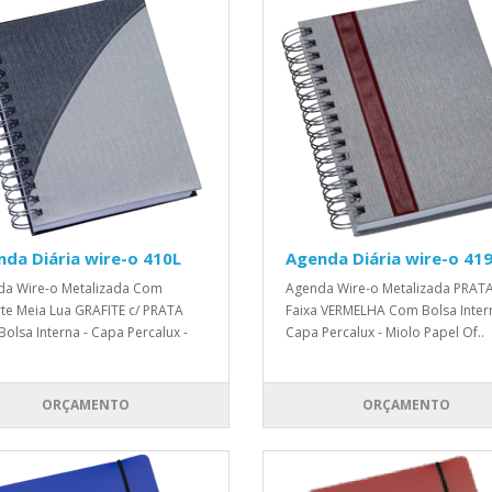
da Diária wire-o 410L
Agenda Diária wire-o 41
a Wire-o Metalizada Com
Agenda Wire-o Metalizada PRAT
te Meia Lua GRAFITE c/ PRATA
Faixa VERMELHA Com Bolsa Intern
olsa Interna - Capa Percalux -
Capa Percalux - Miolo Papel Of..
ORÇAMENTO
ORÇAMENTO