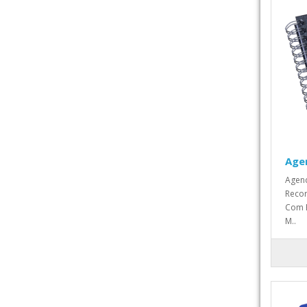
Agen
Agend
Recor
Com B
M..