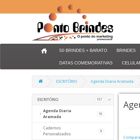
50 BRINDES + BARATO
BRINDES
DATAS COMEMORATIVAS
CELULA
ESCRITÓRIO
Agenda Diaria Aramada
ESCRITÓRIO
66
157
Age
Agenda Diaria
254
18
Aramada
56
Cadernos
8
32
Personalizados
Comparaç