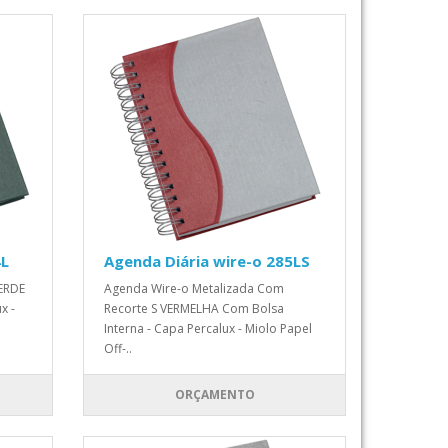
4L
Agenda Diária wire-o 285LS
VERDE
Agenda Wire-o Metalizada Com
x -
Recorte S VERMELHA Com Bolsa
Interna - Capa Percalux - Miolo Papel
Off-..
ORÇAMENTO