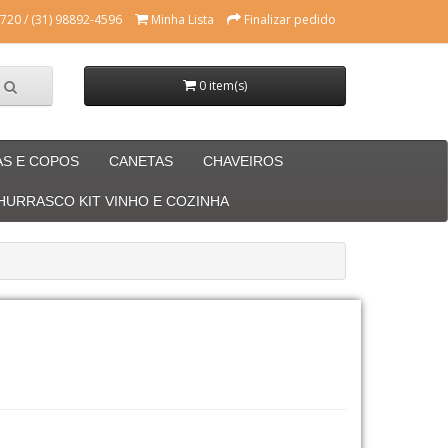
720 / (31) 98892-4596
Minha Lista
Finalizar pedido
0 item(s)
AS E COPOS
CANETAS
CHAVEIROS
CHURRASCO KIT VINHO E COZINHA