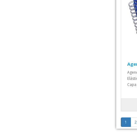
Agen
Agend
Elást
Capa 
1
2