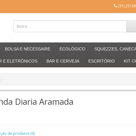
(31) 25158
BOLSA E NECESSAIRE
ECOLÓGICO
SQUEZZES, CANEC
R E ELETRÔNICOS
BAR E CERVEJA
ESCRITÓRIO
KIT 
nda Diaria Aramada
ão de produtos (0)