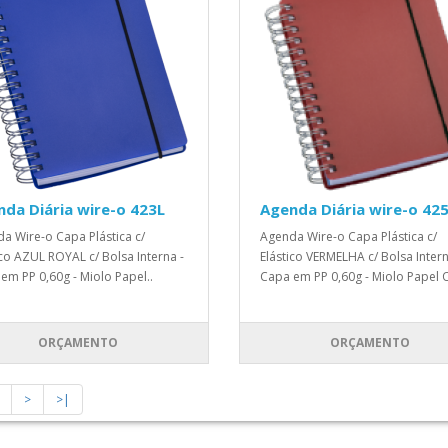
da Diária wire-o 423L
Agenda Diária wire-o 42
a Wire-o Capa Plástica c/
Agenda Wire-o Capa Plástica c/
ico AZUL ROYAL c/ Bolsa Interna -
Elástico VERMELHA c/ Bolsa Intern
em PP 0,60g - Miolo Papel..
Capa em PP 0,60g - Miolo Papel O
ORÇAMENTO
ORÇAMENTO
>
>|