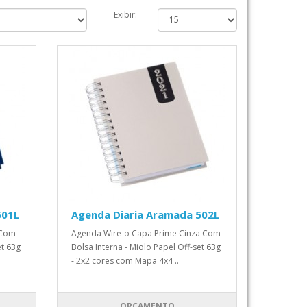
Exibir:
501L
Agenda Diaria Aramada 502L
 Com
Agenda Wire-o Capa Prime Cinza Com
et 63g
Bolsa Interna - Miolo Papel Off-set 63g
- 2x2 cores com Mapa 4x4 ..
ORÇAMENTO