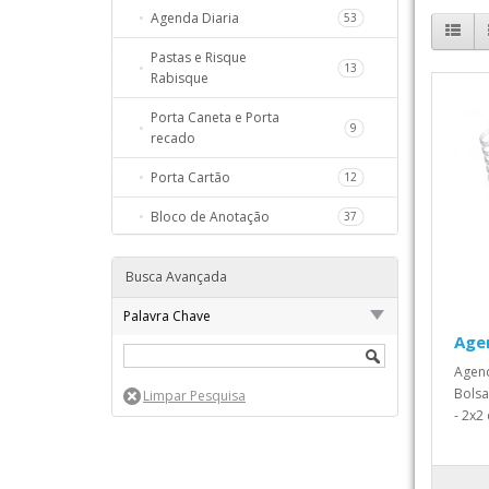
Agenda Diaria
53
98
Pastas e Risque
13
259
Rabisque
68
Porta Caneta e Porta
9
recado
S
111
Porta Cartão
12
111
Bloco de Anotação
37
20
Réguas e Porta Crachá
7
157
Busca Avançada
HO
Palavra Chave
59
Age
Agend
Bolsa
- 2x2