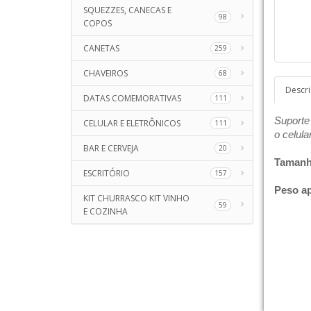
SQUEZZES, CANECAS E
98
COPOS
CANETAS
259
CHAVEIROS
68
Descr
DATAS COMEMORATIVAS
111
Suporte 
CELULAR E ELETRÔNICOS
111
o celula
BAR E CERVEJA
20
Tamanh
ESCRITÓRIO
157
Peso a
KIT CHURRASCO KIT VINHO
59
E COZINHA