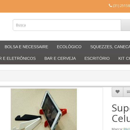
(31) 25158
BOLSA E NECESSAIRE
ECOLÓGICO
SQUEZZES, CANEC
R E ELETRÔNICOS
BAR E CERVEJA
ESCRITÓRIO
KIT 
Sup
Cel
Marca:
BH 