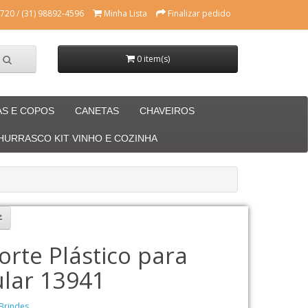
720 / (31) 98892-4596
Minha Lista
Finalizar pedido
0 item(s)
AS E COPOS
CANETAS
CHAVEIROS
CHURRASCO KIT VINHO E COZINHA
orte Plástico para
ular 13941
Brindes