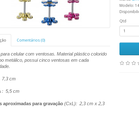
Modelo: 1
Disponibil
Qtd
ição
Comentários (0)
para celular com ventosas. Material plástico colorido
o metálico, possui cinco ventosas em cada
dade.
 7,3 cm
a
: 5,5 cm
s aproximadas para gravação
(CxL): 2,3 cm x 2,3