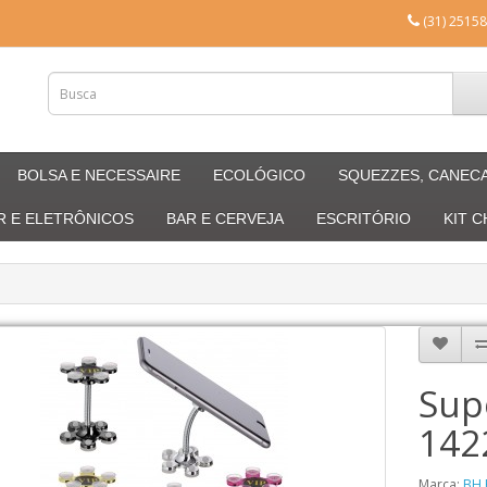
(31) 25158
BOLSA E NECESSAIRE
ECOLÓGICO
SQUEZZES, CANEC
R E ELETRÔNICOS
BAR E CERVEJA
ESCRITÓRIO
KIT 
Sup
142
Marca:
BH 