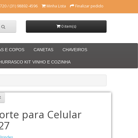
720 / (31) 98892-4596
Minha Lista
Finalizar pedido
0 item(s)
AS E COPOS
CANETAS
CHAVEIROS
CHURRASCO KIT VINHO E COZINHA
orte para Celular
27
Brindes