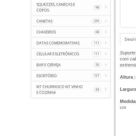
SQUEZZES, CANECAS E
98
COPOS
CANETAS
259
CHAVEIROS
68
Descr
DATAS COMEMORATIVAS
111
Suporte 
CELULAR E ELETRÔNICOS
111
com cab
BAR E CERVEJA
extremi
20
ESCRITÓRIO
157
Altura
:
KIT CHURRASCO KIT VINHO
Largur
59
E COZINHA
Medida
cm