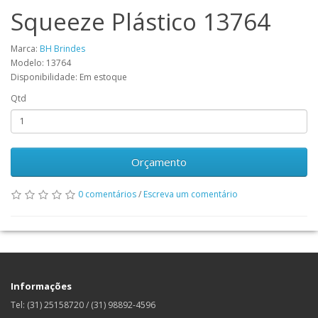
Squeeze Plástico 13764
Marca:
BH Brindes
Modelo: 13764
Disponibilidade: Em estoque
Qtd
Orçamento
0 comentários
/
Escreva um comentário
Informações
Tel: (31) 25158720 / (31) 98892-4596