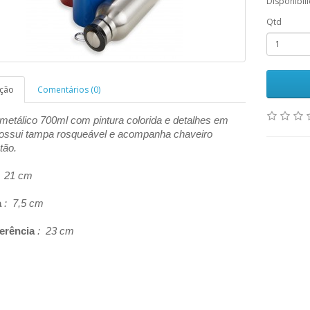
Disponibil
Qtd
ição
Comentários (0)
metálico 700ml com pintura colorida e detalhes em
Possui tampa rosqueável e acompanha chaveiro
tão.
 21 cm
a
: 7,5 cm
erência
: 23 cm