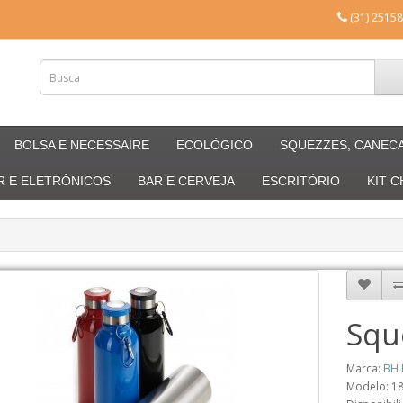
(31) 25158
BOLSA E NECESSAIRE
ECOLÓGICO
SQUEZZES, CANEC
R E ELETRÔNICOS
BAR E CERVEJA
ESCRITÓRIO
KIT 
Squ
Marca:
BH 
Modelo: 1