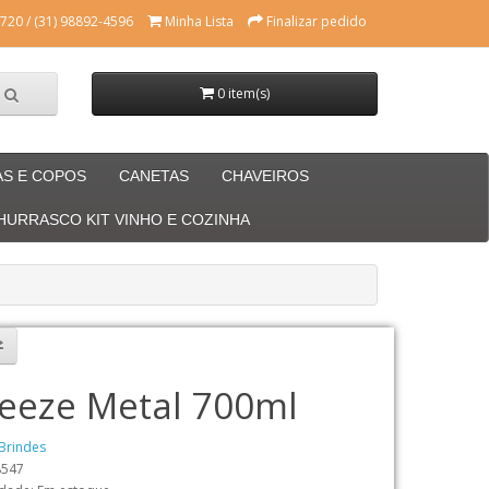
720 / (31) 98892-4596
Minha Lista
Finalizar pedido
0 item(s)
AS E COPOS
CANETAS
CHAVEIROS
CHURRASCO KIT VINHO E COZINHA
eeze Metal 700ml
Brindes
8547