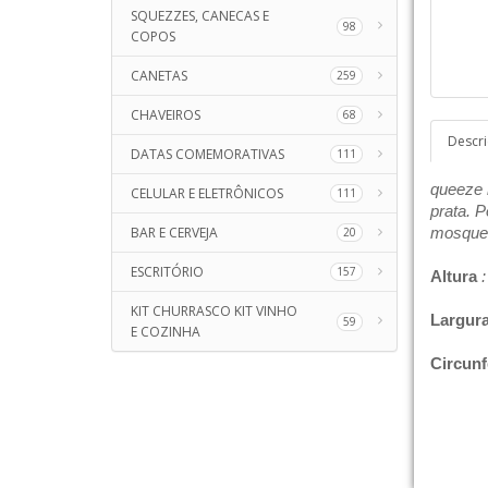
SQUEZZES, CANECAS E
98
COPOS
CANETAS
259
CHAVEIROS
68
Descr
DATAS COMEMORATIVAS
111
queeze 
CELULAR E ELETRÔNICOS
111
prata. 
BAR E CERVEJA
mosque
20
ESCRITÓRIO
157
Altura
:
KIT CHURRASCO KIT VINHO
Largur
59
E COZINHA
Circunf