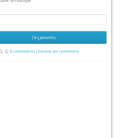
idade: Em estoque
Orçamento
0 comentários
/
Escreva um comentário