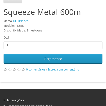
Squeeze Metal 600ml
Marca:
BH Brindes
Modelo: 18558
Disponibilidade: Em estoque
Qtd
Orçamento
0 comentários
/
Escreva um comentário
Informações