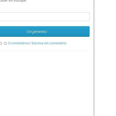
idade: Em estoque
Orçamento
0 comentários
/
Escreva um comentário