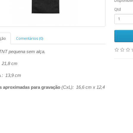
Disponibil
Qtd
ição
Comentários (0)
TNT pequena sem alça.
 21,8 cm
a
: 13,9 cm
s aproximadas para gravação
(CxL): 16,6 cm x 12,4