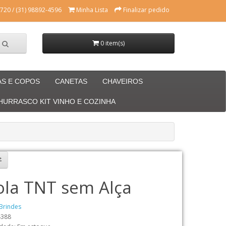
720 / (31) 98892-4596
Minha Lista
Finalizar pedido
0 item(s)
AS E COPOS
CANETAS
CHAVEIROS
CHURRASCO KIT VINHO E COZINHA
ola TNT sem Alça
Brindes
4388