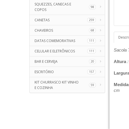
SQUEZZES, CANECAS E
98
COPOS
CANETAS
259
CHAVEIROS
68
Descr
DATAS COMEMORATIVAS
111
Sacola 
CELULAR E ELETRÔNICOS
111
BAR E CERVEJA
Altura
:
20
ESCRITÓRIO
157
Largur
KIT CHURRASCO KIT VINHO
Medida
59
E COZINHA
cm