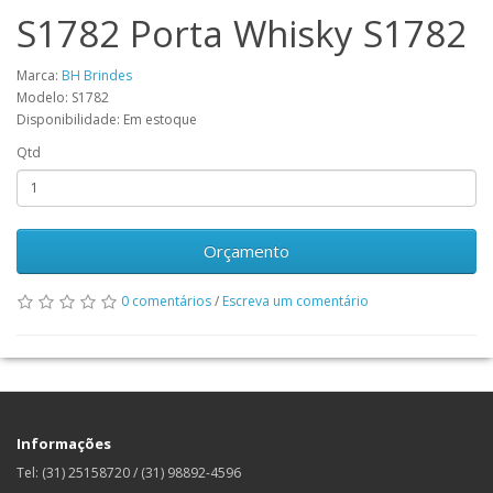
S1782 Porta Whisky S1782
Marca:
BH Brindes
Modelo: S1782
Disponibilidade: Em estoque
Qtd
Orçamento
0 comentários
/
Escreva um comentário
Informações
Tel: (31) 25158720 / (31) 98892-4596