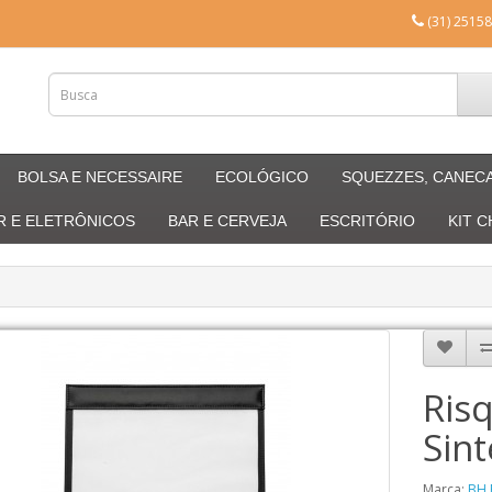
(31) 25158
BOLSA E NECESSAIRE
ECOLÓGICO
SQUEZZES, CANEC
R E ELETRÔNICOS
BAR E CERVEJA
ESCRITÓRIO
KIT 
Ris
Sint
Marca:
BH 