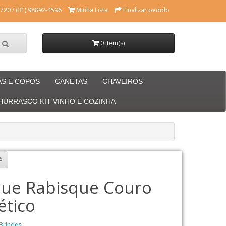
720 / (31) 98892-4596
Minha Lista
Finalizar pedido
0 item(s)
AS E COPOS
CANETAS
CHAVEIROS
CHURRASCO KIT VINHO E COZINHA
que Rabisque Couro
ético
Brindes