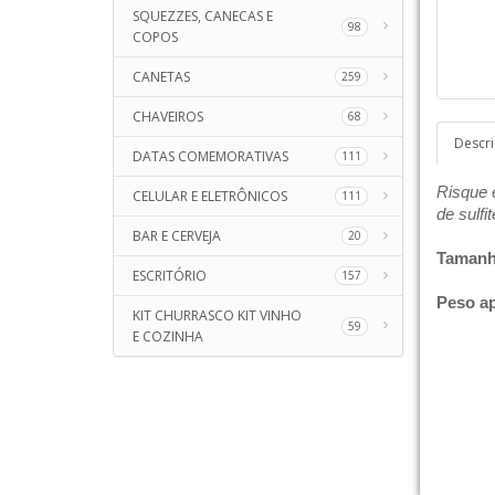
SQUEZZES, CANECAS E
98
COPOS
CANETAS
259
CHAVEIROS
68
Descr
DATAS COMEMORATIVAS
111
Risque 
CELULAR E ELETRÔNICOS
111
de sulfit
BAR E CERVEJA
20
Tamanh
ESCRITÓRIO
157
Peso a
KIT CHURRASCO KIT VINHO
59
E COZINHA