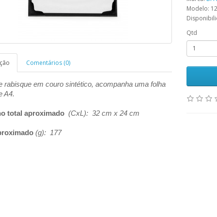
Modelo: 1
Disponibil
Qtd
ição
Comentários (0)
e rabisque em couro sintético, acompanha uma folha
e A4.
o total aproximado
(CxL): 32 cm x 24 cm
proximado
(g): 177