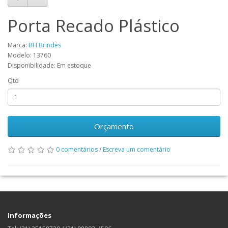
Porta Recado Plástico
Marca:
BH Brindes
Modelo: 13760
Disponibilidade: Em estoque
Qtd
Orçamento
0 comentários
/
Escreva um comentário
Informações