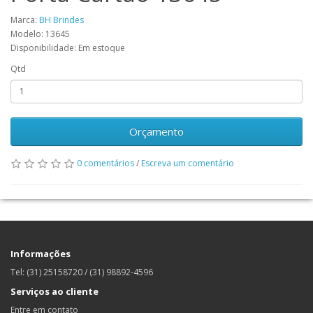
Marca:
BH Brindes
Modelo: 13645
Disponibilidade: Em estoque
Qtd
Orçamento
0 comentários
/
Escreva um comentário
Informações
Tel: (31) 25158720 / (31) 98892-4596
Serviços ao cliente
Entre em contato