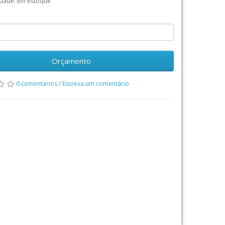
idade: Em estoque
Orçamento
0 comentários
/
Escreva um comentário