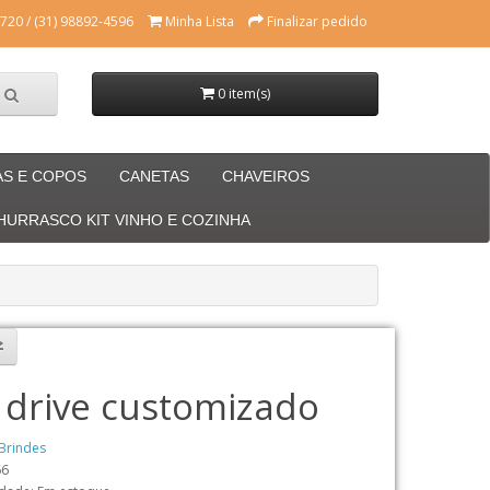
720 / (31) 98892-4596
Minha Lista
Finalizar pedido
0 item(s)
AS E COPOS
CANETAS
CHAVEIROS
CHURRASCO KIT VINHO E COZINHA
 drive customizado
Brindes
66