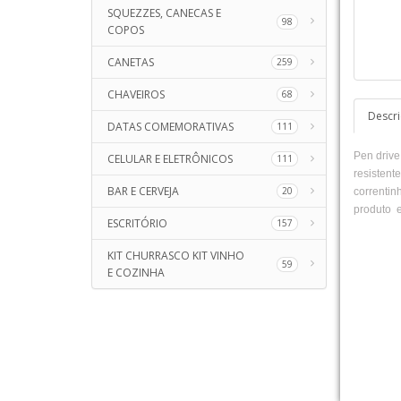
SQUEZZES, CANECAS E
98
COPOS
CANETAS
259
CHAVEIROS
68
Descr
DATAS COMEMORATIVAS
111
Pen drive
CELULAR E ELETRÔNICOS
111
resistent
BAR E CERVEJA
20
correntin
produto e
ESCRITÓRIO
157
KIT CHURRASCO KIT VINHO
59
E COZINHA