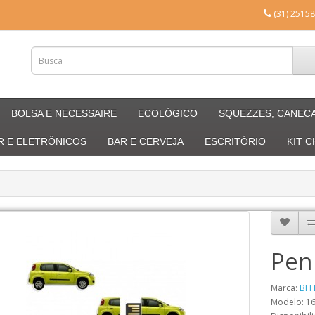
(31) 25158
BOLSA E NECESSAIRE
ECOLÓGICO
SQUEZZES, CANEC
R E ELETRÔNICOS
BAR E CERVEJA
ESCRITÓRIO
KIT 
Pen
Marca:
BH 
Modelo: 1