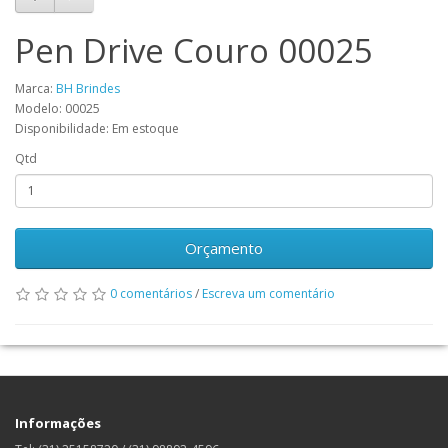
Pen Drive Couro 00025
Marca:
BH Brindes
Modelo: 00025
Disponibilidade: Em estoque
Qtd
Orçamento
0 comentários
/
Escreva um comentário
Informações