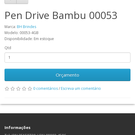
Pen Drive Bambu 00053
Marca:
BH Brindes
Modelo: 00053-4GB
Disponibilidade: Em estoque
Qtd
Orçamento
0 comentários
/
Escreva um comentário
Informações