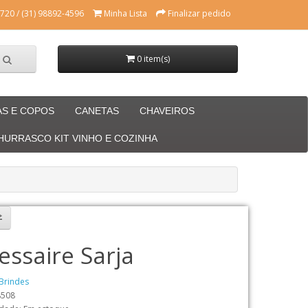
720 / (31) 98892-4596
Minha Lista
Finalizar pedido
0 item(s)
AS E COPOS
CANETAS
CHAVEIROS
CHURRASCO KIT VINHO E COZINHA
essaire Sarja
Brindes
8508