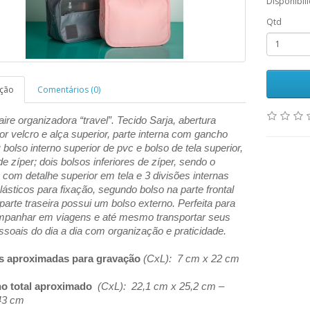
Disponibil
Qtd
ição
Comentários (0)
re organizadora “travel”. Tecido Sarja, abertura
por velcro e alça superior, parte interna com gancho
; bolso interno superior de pvc e bolso de tela superior,
 zíper; dois bolsos inferiores de zíper
, sendo o
 com detalhe superior em tela e 3 divisões internas
ásticos para fixação, segundo bolso na parte frontal
 parte traseira possui um bolso externo. Perfeita para
mpanhar em viagens e até mesmo transportar seus
ssoais do dia a dia com organização e praticidade.
s aproximadas para gravação
(CxL): 7 cm x 22 cm
o total aproximado
(CxL): 22,1 cm x 25,2 cm –
43 cm