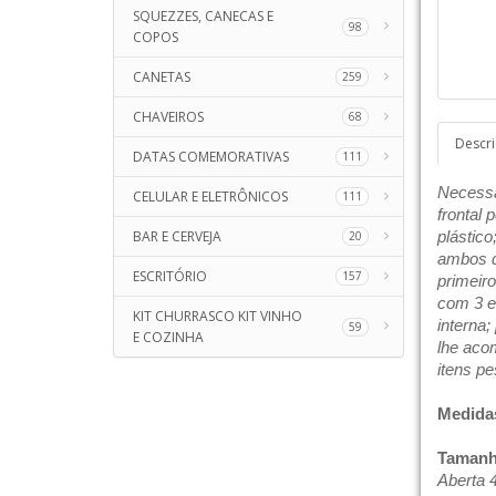
SQUEZZES, CANECAS E
98
COPOS
CANETAS
259
CHAVEIROS
68
Descr
DATAS COMEMORATIVAS
111
Necessai
CELULAR E ELETRÔNICOS
111
frontal 
BAR E CERVEJA
plástico
20
ambos de
ESCRITÓRIO
157
primeiro
com 3 el
KIT CHURRASCO KIT VINHO
interna;
59
E COZINHA
lhe aco
itens pe
Medida
Tamanh
Aberta 