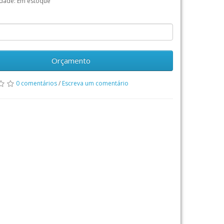
idade: Em estoque
Orçamento
0 comentários
/
Escreva um comentário