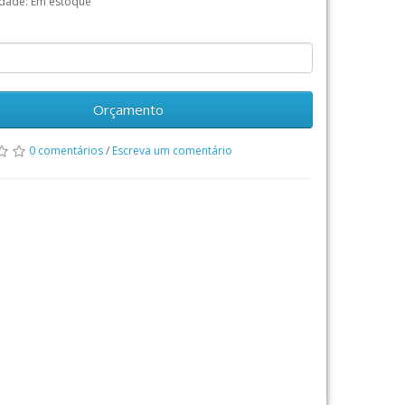
idade: Em estoque
Orçamento
0 comentários
/
Escreva um comentário