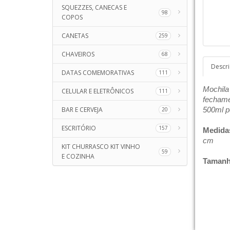
SQUEZZES, CANECAS E
98
COPOS
CANETAS
259
CHAVEIROS
68
Descr
DATAS COMEMORATIVAS
111
Mochila 
CELULAR E ELETRÔNICOS
111
fechame
BAR E CERVEJA
500ml p
20
ESCRITÓRIO
157
Medida
cm
KIT CHURRASCO KIT VINHO
59
E COZINHA
Tamanh