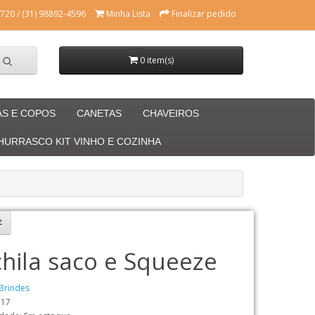
720 / (31) 98892-4596
Minha Lista
Finalizar pedido
0 item(s)
AS E COPOS
CANETAS
CHAVEIROS
CHURRASCO KIT VINHO E COZINHA
hila saco e Squeeze
Brindes
717