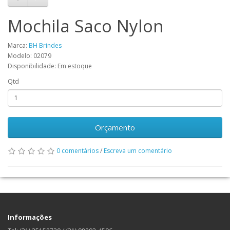
Mochila Saco Nylon
Marca:
BH Brindes
Modelo: 02079
Disponibilidade: Em estoque
Qtd
Orçamento
0 comentários
/
Escreva um comentário
Informações