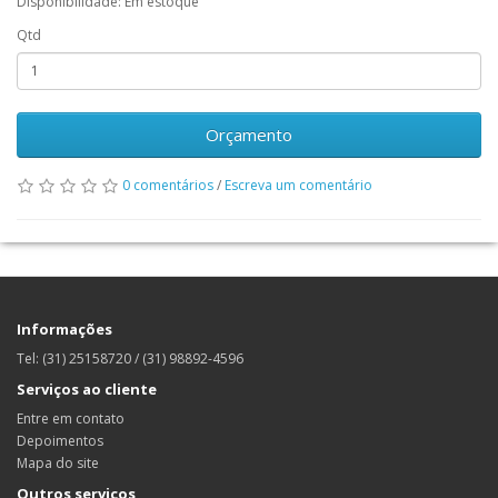
Disponibilidade: Em estoque
Qtd
Orçamento
0 comentários
/
Escreva um comentário
Informações
Tel: (31) 25158720 / (31) 98892-4596
Serviços ao cliente
Entre em contato
Depoimentos
Mapa do site
Outros serviços