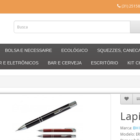
(31) 25158
BOLSA E NECESSAIRE
ECOLÓGICO
SQUEZZES, CANEC
R E ELETRÔNICOS
BAR E CERVEJA
ESCRITÓRIO
KIT 
Lap
Marca:
BH 
Modelo: E