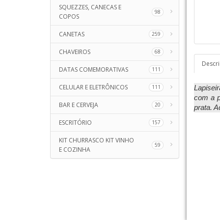
SQUEZZES, CANECAS E
98
COPOS
CANETAS
259
CHAVEIROS
68
Descr
DATAS COMEMORATIVAS
111
CELULAR E ELETRÔNICOS
111
Lapiseir
com a p
BAR E CERVEJA
20
prata. A
ESCRITÓRIO
157
KIT CHURRASCO KIT VINHO
59
E COZINHA