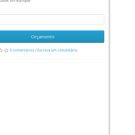
idade: Em estoque
Orçamento
0 comentários
/
Escreva um comentário