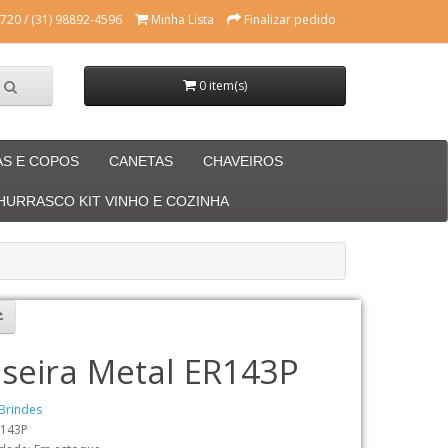
720 / (31) 98892-4596
Minha Lista
Finalizar pedido
0 item(s)
AS E COPOS
CANETAS
CHAVEIROS
CHURRASCO KIT VINHO E COZINHA
iseira Metal ER143P
Brindes
R143P