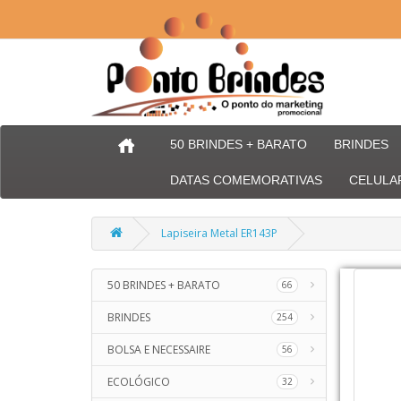
50 BRINDES + BARATO
BRINDES
DATAS COMEMORATIVAS
CELULA
Lapiseira Metal ER143P
50 BRINDES + BARATO
66
BRINDES
254
BOLSA E NECESSAIRE
56
ECOLÓGICO
32