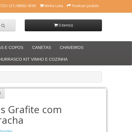
720 / (31) 98892-4596
Minha Lista
Finalizar pedido
0 item(s)
AS E COPOS
CANETAS
CHAVEIROS
CHURRASCO KIT VINHO E COZINHA
is Grafite com
racha
Brindes