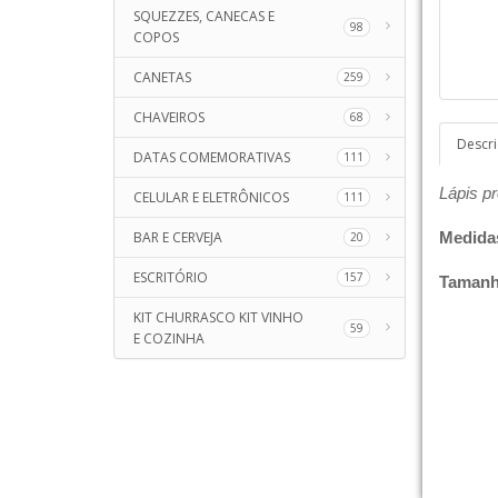
SQUEZZES, CANECAS E
98
COPOS
CANETAS
259
CHAVEIROS
68
Descr
DATAS COMEMORATIVAS
111
Lápis pr
CELULAR E ELETRÔNICOS
111
BAR E CERVEJA
Medida
20
ESCRITÓRIO
157
Tamanh
KIT CHURRASCO KIT VINHO
59
E COZINHA