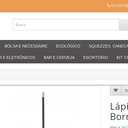
(31) 25158
BOLSA E NECESSAIRE
ECOLÓGICO
SQUEZZES, CANEC
R E ELETRÔNICOS
BAR E CERVEJA
ESCRITÓRIO
KIT 
Láp
Bor
Marca:
BH 