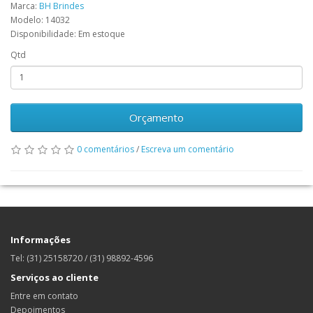
Marca:
BH Brindes
Modelo: 14032
Disponibilidade: Em estoque
Qtd
Orçamento
0 comentários
/
Escreva um comentário
Informações
Tel: (31) 25158720 / (31) 98892-4596
Serviços ao cliente
Entre em contato
Depoimentos