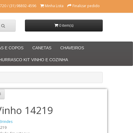
720 / (31) 98892-4596
Minha Lista
Finalizar pedido
0 item(s)
AS E COPOS
CANETAS
CHAVEIROS
CHURRASCO KIT VINHO E COZINHA
 Vinho 14219
Brindes
4219