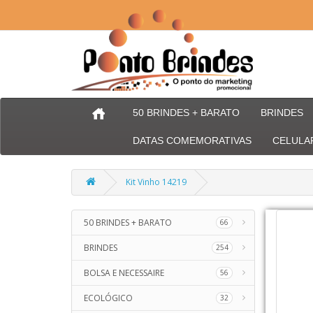
50 BRINDES + BARATO
BRINDES
DATAS COMEMORATIVAS
CELULA
Kit Vinho 14219
50 BRINDES + BARATO
66
BRINDES
254
BOLSA E NECESSAIRE
56
ECOLÓGICO
32