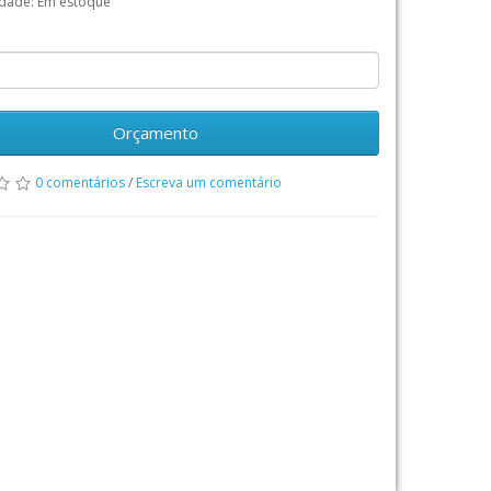
idade: Em estoque
Orçamento
0 comentários
/
Escreva um comentário