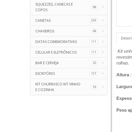
SQUEZZES, CANECAS E
98
COPOS
CANETAS
259
CHAVEIROS
68
Descr
DATAS COMEMORATIVAS
111
Kit vin
CELULAR E ELETRÔNICOS
111
revesti
BAR E CERVEJA
rolhas.
20
ESCRITÓRIO
157
Altura
:
KIT CHURRASCO KIT VINHO
Largur
59
E COZINHA
Espess
Peso a