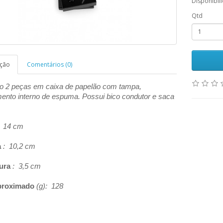
Disponibil
Qtd
ição
Comentários (0)
ho 2 peças em caixa de papelão com tampa,
mento interno de espuma. Possui bico condutor e saca
 14 cm
a
: 10,2 cm
ura
: 3,5 cm
proximado
(g): 128