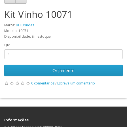
Kit Vinho 10071
Marca:
BH Brindes
Modelo: 10071
Disponibilidade: Em estoque
Qtd
Orçamento
0 comentários
/
Escreva um comentário
Informações