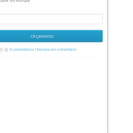
idade: Em estoque
Orçamento
0 comentários
/
Escreva um comentário