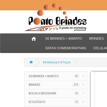
50 BRINDES + BARATO
BRINDES
DATAS COMEMORATIVAS
CELULA
Kit Manicure 8 Peças
50 BRINDES + BARATO
66
BRINDES
254
BOLSA E NECESSAIRE
56
ECOLÓGICO
32