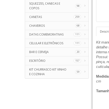
SQUEZZES, CANECAS E
98
COPOS
CANETAS
259
CHAVEIROS
68
Descr
DATAS COMEMORATIVAS
111
Kit man
CELULAR E ELETRÔNICOS
111
detalhe 
BAR E CERVEJA
interna 
20
Possui: 
ESCRITÓRIO
157
pinça, 
cutícula
KIT CHURRASCO KIT VINHO
59
E COZINHA
Medida
cm
Tamanh