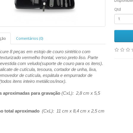
Disponibil
Qtd
ição
Comentários (0)
icure 8 peças em estojo de couro sintético com
texturizado vermelho frontal, verso preto liso. Parte
revestida com veludo(suporte de couro para os itens).
alicate de cutícula, tesoura, cortador de unha, li
xa,
removedor de cutícula, espátula e empurrador de
(todos itens inteiro metálicos/inox).
s aproximadas para gravação
(CxL): 2,8 cm x 5,5
o total aproximado
(CxL): 11 cm x 8,4 cm x 2,5 cm