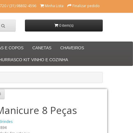
720 / (31) 98892-4596
Minha Lista
Finalizar pedido
0 item(s)
AS E COPOS
CANETAS
CHAVEIROS
CHURRASCO KIT VINHO E COZINHA
 Manicure 8 Peças
Brindes
3894