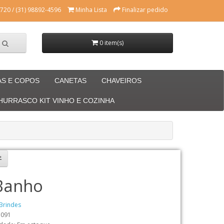
720 / (31) 98892-4596
Minha Lista
Finalizar pedido
0 item(s)
AS E COPOS
CANETAS
CHAVEIROS
CHURRASCO KIT VINHO E COZINHA
 Banho
Brindes
3091