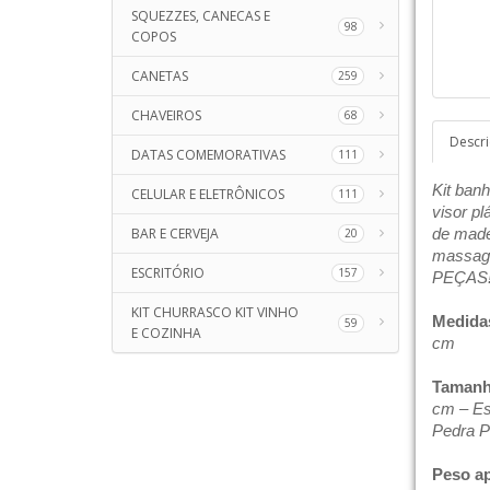
SQUEZZES, CANECAS E
98
COPOS
CANETAS
259
CHAVEIROS
68
Descr
DATAS COMEMORATIVAS
111
Kit ban
CELULAR E ELETRÔNICOS
111
visor pl
BAR E CERVEJA
de made
20
massag
ESCRITÓRIO
157
PEÇAS
KIT CHURRASCO KIT VINHO
Medida
59
E COZINHA
cm
Tamanh
cm – Es
Pedra P
Peso a