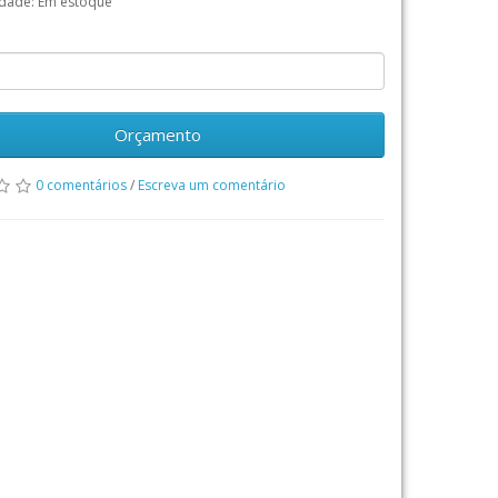
idade: Em estoque
Orçamento
0 comentários
/
Escreva um comentário