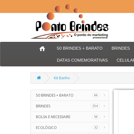
50 BRINDES + BARATO
BRINDES
DATAS COMEMORATIVAS
CELULA
Kit Banho
50 BRINDES + BARATO
66
BRINDES
254
BOLSA E NECESSAIRE
56
ECOLÓGICO
32