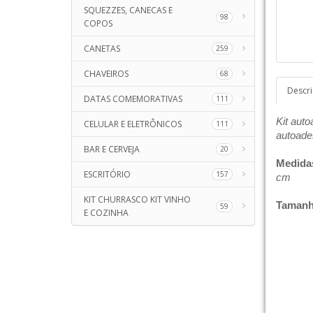
SQUEZZES, CANECAS E
98
COPOS
CANETAS
259
CHAVEIROS
68
Descr
DATAS COMEMORATIVAS
111
Kit auto
CELULAR E ELETRÔNICOS
111
autoade
BAR E CERVEJA
20
Medida
ESCRITÓRIO
157
cm
KIT CHURRASCO KIT VINHO
Tamanh
59
E COZINHA