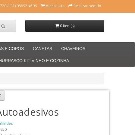
720 / (31) 98892-4596
Minha Lista
Finalizar pedido
0 item(s)
AS E COPOS
CANETAS
CHAVEIROS
CHURRASCO KIT VINHO E COZINHA
 Autoadesivos
Brindes
3950