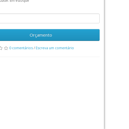
idade: Em estoque
Orçamento
0 comentários
/
Escreva um comentário