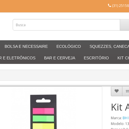
(31) 25158
BOLSA E NECESSAIRE
ECOLÓGICO
SQUEZZES, CANEC
R E ELETRÔNICOS
BAR E CERVEJA
ESCRITÓRIO
KIT 
Kit
Marca:
BH 
Modelo: 1