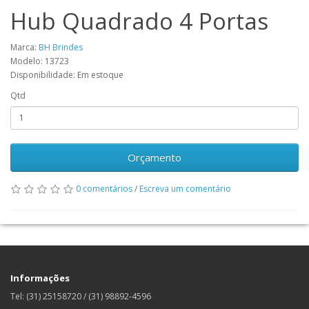
Hub Quadrado 4 Portas
Marca:
BH Brindes
Modelo: 13723
Disponibilidade: Em estoque
Qtd
Orçamento
0 comentários
/
Escreva um comentário
Informações
Tel: (31) 25158720 / (31) 98892-4596