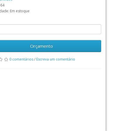
764
idade: Em estoque
Orçamento
0 comentários
/
Escreva um comentário