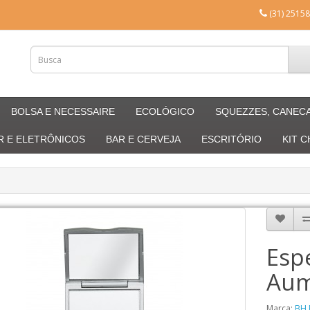
(31) 25158
BOLSA E NECESSAIRE
ECOLÓGICO
SQUEZZES, CANEC
R E ELETRÔNICOS
BAR E CERVEJA
ESCRITÓRIO
KIT 
Esp
Aum
Marca:
BH 