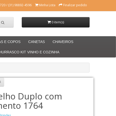
720 / (31) 98892-4596
Minha Lista
Finalizar pedido
0 item(s)
AS E COPOS
CANETAS
CHAVEIROS
CHURRASCO KIT VINHO E COZINHA
elho Duplo com
ento 1764
Brindes