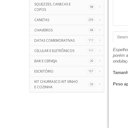
SQUEZZES, CANECAS E
98
COPOS
CANETAS
259
CHAVEIROS
68
Descr
DATAS COMEMORATIVAS
111
Espelho
CELULAR E ELETRÔNICOS
111
porém a 
BAR E CERVEJA
ondulaç
20
ESCRITÓRIO
157
Tamanh
KIT CHURRASCO KIT VINHO
Peso a
59
E COZINHA