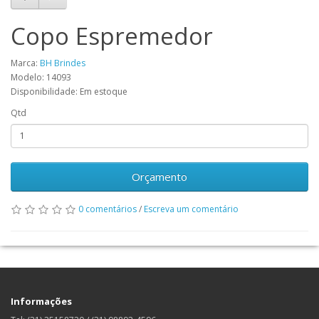
Copo Espremedor
Marca:
BH Brindes
Modelo: 14093
Disponibilidade: Em estoque
Qtd
Orçamento
0 comentários
/
Escreva um comentário
Informações