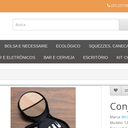
(31) 25158
BOLSA E NECESSAIRE
ECOLÓGICO
SQUEZZES, CANEC
R E ELETRÔNICOS
BAR E CERVEJA
ESCRITÓRIO
KIT 
Con
Marca:
BH 
Modelo: 1