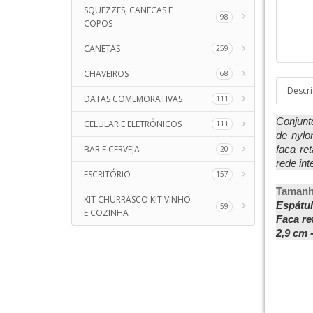
SQUEZZES, CANECAS E
98
COPOS
CANETAS
259
CHAVEIROS
68
Descr
DATAS COMEMORATIVAS
111
Conjunt
CELULAR E ELETRÔNICOS
111
de nylo
BAR E CERVEJA
faca re
20
rede int
ESCRITÓRIO
157
Tamanho
KIT CHURRASCO KIT VINHO
Espátul
59
E COZINHA
Faca re
2,9 cm 