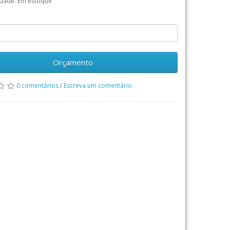
idade: Em estoque
Orçamento
0 comentários
/
Escreva um comentário