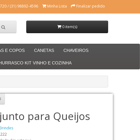
720 / (31) 98892-4596
Minha Lista
Finalizar pedido
0 item(s)
AS E COPOS
CANETAS
CHAVEIROS
CHURRASCO KIT VINHO E COZINHA
junto para Queijos
Brindes
2222