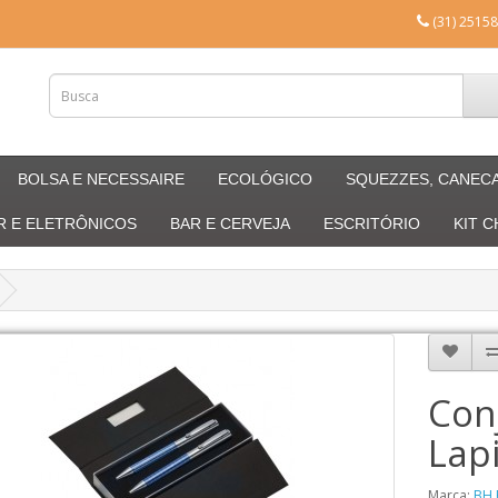
(31) 25158
BOLSA E NECESSAIRE
ECOLÓGICO
SQUEZZES, CANEC
R E ELETRÔNICOS
BAR E CERVEJA
ESCRITÓRIO
KIT 
Con
Lap
Marca:
BH 