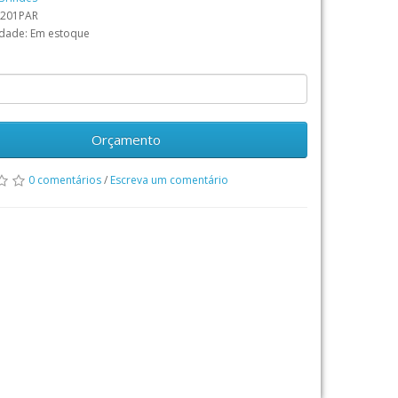
R201PAR
idade: Em estoque
Orçamento
0 comentários
/
Escreva um comentário