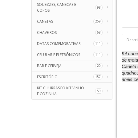
SQUEZZES, CANECAS E
98
COPOS
CANETAS
259
CHAVEIROS
68
Descr
DATAS COMEMORATIVAS
111
Kit cane
CELULAR E ELETRÔNICOS
111
de meta
BAR E CERVEJA
20
Caneta e
quadricu
ESCRITÓRIO
157
anéis ce
KIT CHURRASCO KIT VINHO
59
E COZINHA