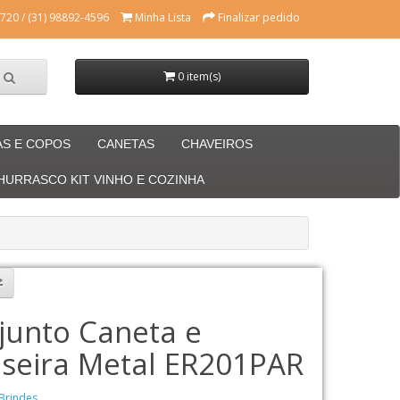
720 / (31) 98892-4596
Minha Lista
Finalizar pedido
0 item(s)
AS E COPOS
CANETAS
CHAVEIROS
CHURRASCO KIT VINHO E COZINHA
junto Caneta e
iseira Metal ER201PAR
Brindes