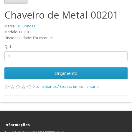
Chaveiro de Metal 00201
Marca:
BH Brindes
Modelo: 00201
Disponibilidade: Em estoque
Qtd
Orçamento
0 comentários
/
Escreva um comentário
Informações