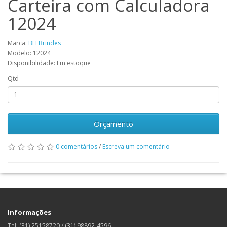
Carteira com Calculadora
12024
Marca:
BH Brindes
Modelo: 12024
Disponibilidade: Em estoque
Qtd
Orçamento
0 comentários
/
Escreva um comentário
Informações
Tel: (31) 25158720 / (31) 98892-4596