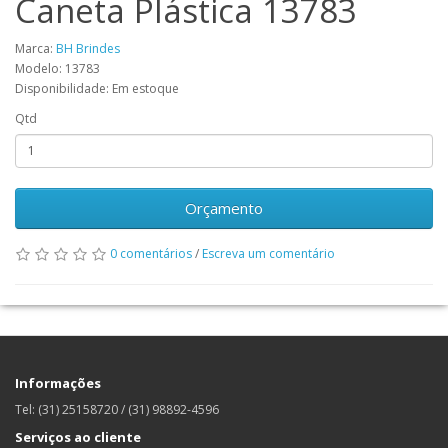
Caneta Plástica 13783
Marca:
BH Brindes
Modelo: 13783
Disponibilidade: Em estoque
Qtd
Orçamento
0 comentários
/
Escreva um comentário
Informações
Tel: (31) 25158720 / (31) 98892-4596
Serviços ao cliente