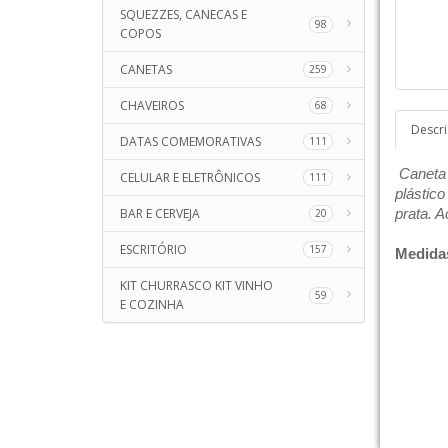
SQUEZZES, CANECAS E
98
COPOS
CANETAS
259
CHAVEIROS
68
Descr
DATAS COMEMORATIVAS
111
Caneta 
CELULAR E ELETRÔNICOS
111
plástico
BAR E CERVEJA
prata. A
20
ESCRITÓRIO
157
Medida
KIT CHURRASCO KIT VINHO
59
E COZINHA