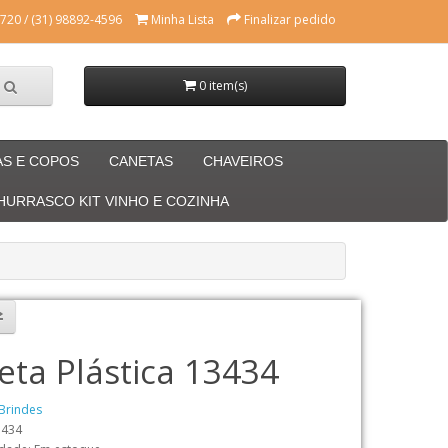
720 / (31) 98892-4596
Minha Lista
Finalizar pedido
0 item(s)
AS E COPOS
CANETAS
CHAVEIROS
CHURRASCO KIT VINHO E COZINHA
eta Plástica 13434
Brindes
3434