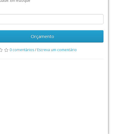
idade: Em estoque
Orçamento
0 comentários
/
Escreva um comentário