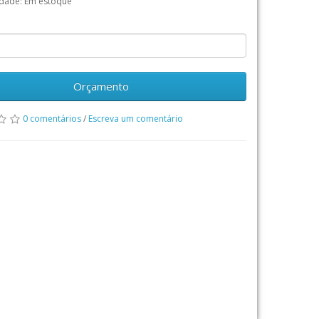
idade: Em estoque
Orçamento
0 comentários
/
Escreva um comentário