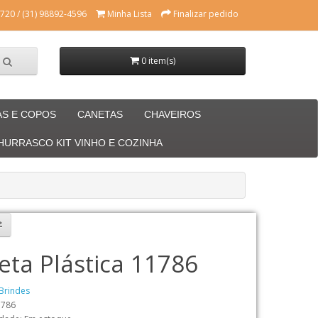
720 / (31) 98892-4596
Minha Lista
Finalizar pedido
0 item(s)
AS E COPOS
CANETAS
CHAVEIROS
CHURRASCO KIT VINHO E COZINHA
eta Plástica 11786
Brindes
1786