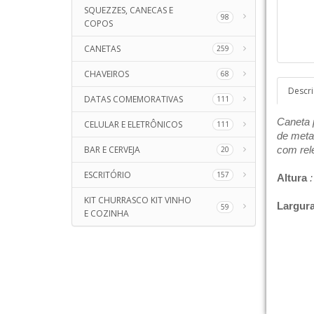
SQUEZZES, CANECAS E
98
COPOS
CANETAS
259
CHAVEIROS
68
Descr
DATAS COMEMORATIVAS
111
Caneta p
CELULAR E ELETRÔNICOS
111
de metal
BAR E CERVEJA
com rele
20
ESCRITÓRIO
157
Altura
:
KIT CHURRASCO KIT VINHO
Largur
59
E COZINHA