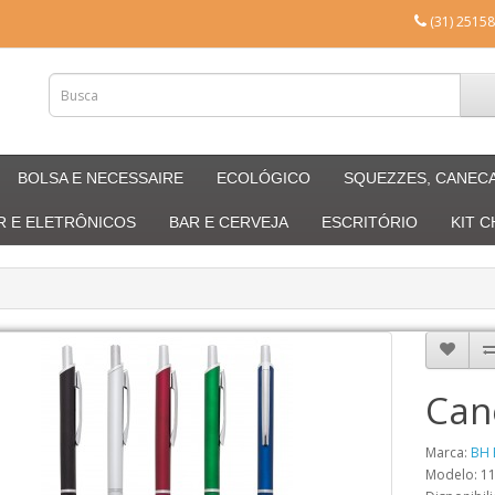
(31) 25158
BOLSA E NECESSAIRE
ECOLÓGICO
SQUEZZES, CANEC
R E ELETRÔNICOS
BAR E CERVEJA
ESCRITÓRIO
KIT 
Can
Marca:
BH 
Modelo: 1