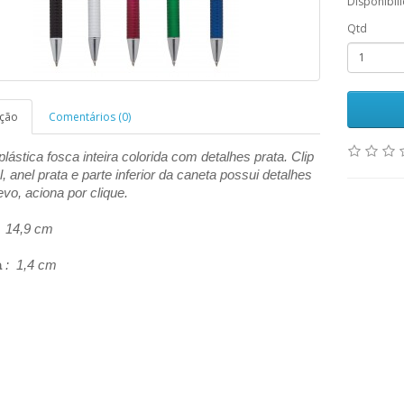
Disponibil
Qtd
ição
Comentários (0)
lástica fosca inteira colorida com detalhes prata. Clip
, anel prata e parte inferior da caneta possui detalhes
vo, aciona por clique.
 14,9 cm
a
: 1,4 cm