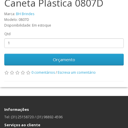
Caneta Plástica 0807D
Marca:
BH Brindes
Modelo: 0807D
Disponibilidade: Em estoque
Qtd
Orçamento
0 comentários
/
Escreva um comentário
Informações
Tel: (31) 25158720 / (31) 98892-4596
Serviços ao cliente