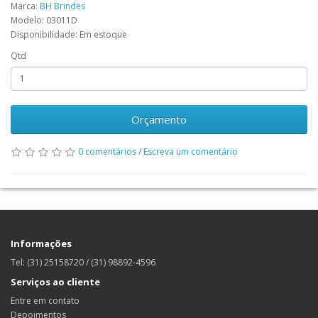
Marca:
BH Brindes
Modelo: 03011D
Disponibilidade: Em estoque
Qtd
Orçamento
0 comentários
/
Escreva um comentário
Informações
Tel: (31) 25158720 / (31) 98892-4596
Serviços ao cliente
Entre em contato
Depoimentos