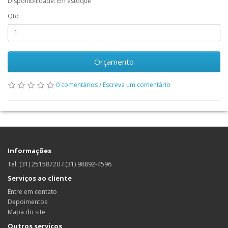
Disponibilidade: Em estoque
Qtd
Orçamento
0 comentários
/
Escreva um comentário
Informações
Tel: (31) 25158720 / (31) 98892-4596
Serviços ao cliente
Entre em contato
Depoimentos
Mapa do site
Outros serviços