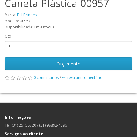
Caneta Plástica 00957
Marca:
BH Brindes
Modelo: 00957
Disponibilidade: Em estoque
Qtd
Orçamento
0 comentários
/
Escreva um comentário
Informações
Tel: (31) 25158720 / (31) 98892-4596
Serviços ao cliente