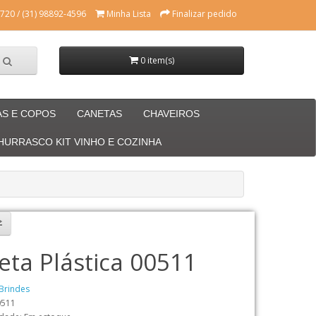
720 / (31) 98892-4596
Minha Lista
Finalizar pedido
0 item(s)
AS E COPOS
CANETAS
CHAVEIROS
CHURRASCO KIT VINHO E COZINHA
eta Plástica 00511
Brindes
0511