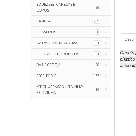
SQUEZZES, CANECAS E
98
COPOS
CANETAS
259
CHAVEIROS
68
Descr
DATAS COMEMORATIVAS
111
Caneta p
CELULAR E ELETRÔNICOS
111
plástico
BAR E CERVEJA
20
acionado
ESCRITÓRIO
157
KIT CHURRASCO KIT VINHO
59
E COZINHA