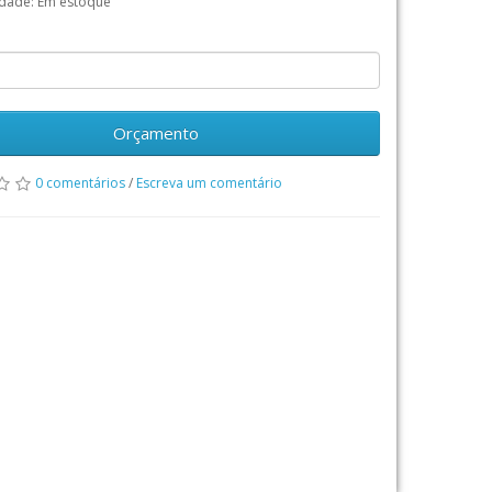
idade: Em estoque
Orçamento
0 comentários
/
Escreva um comentário